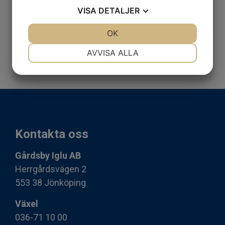
VISA
DETALJER
JA
NEJ
OK
JA
NEJ
NÖDVÄNDIG
INSTÄLLNINGAR
AVVISA ALLA
JA
NEJ
JA
NEJ
MARKNADSFÖRING
STATISTIK
Kontakta oss
Gårdsby Iglu AB
Herrgårdsvägen 2
553 38 Jönköping
Växel
036-71 10 00