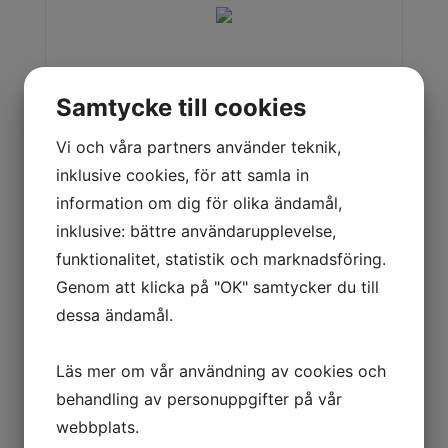
Samtycke till cookies
Vi och våra partners använder teknik,
inklusive cookies, för att samla in
information om dig för olika ändamål,
inklusive: bättre användarupplevelse,
funktionalitet, statistik och marknadsföring.
EimiWash - Diskmaskin för
Genom att klicka på "OK" samtycker du till
napphinkar
dessa ändamål.
Smidig rengöring och resurseffektivitet
med en knapptryckning. EimiWash sätter
Läs mer om vår användning av cookies och
nya standarder för rengöring av hinkar.
behandling av personuppgifter på vår
webbplats.
Läs mer