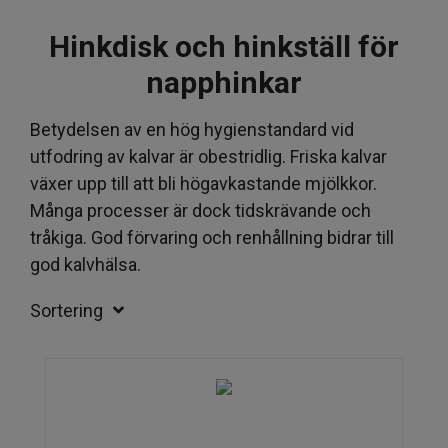
Fodergrindar och tillbehör
Hinkdisk och hinkställ för
napphinkar
Betydelsen av en hög hygienstandard vid
Vågar och kalvtransport
utfodring av kalvar är obestridlig. Friska kalvar
växer upp till att bli högavkastande mjölkkor.
Många processer är dock tidskrävande och
Kalvhälsa
tråkiga. God förvaring och renhållning bidrar till
god kalvhälsa.
Sortering
Kalvhyddor
Kalvstall