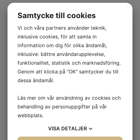
Samtycke till cookies
Vi och våra partners använder teknik,
Kalvamma CalfExpert
inklusive cookies, för att samla in
Nya tekniska funktioner Individuell
information om dig för olika ändamål,
anpassning Alltid nyblandat Flexibelt
inklusive: bättre användarupplevelse,
utfodringsprogram Dr...
funktionalitet, statistik och marknadsföring.
Genom att klicka på "OK" samtycker du till
Läs mer
dessa ändamål.
Läs mer om vår användning av cookies och
behandling av personuppgifter på vår
webbplats.
VISA
DETALJER