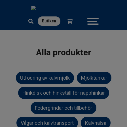
Butiken
Kategorier
Alla produkter
Utfodring av kalvmjölk
Utfodring av kalvmjölk
Mjölktankar
Mjölktankar
Hinkdisk och hinkställ för napphinkar
Hinkdisk och hinkställ för
Fodergrindar och tillbehör
napphinkar
Vågar och kalvtransport
Kalvhälsa