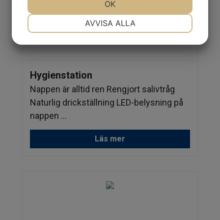
JA
NEJ
OK
JA
NEJ
NÖDVÄNDIG
INSTÄLLNINGAR
AVVISA ALLA
JA
NEJ
JA
NEJ
MARKNADSFÖRING
STATISTIK
Hygienstation
Nappen är alltid ren Rengjort salivtråg
Naturlig drickställning LED-belysning på
nappen ...
Läs mer